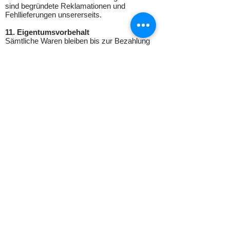
sind begründete Reklamationen und
Fehllieferungen unsererseits.
11. Eigentumsvorbehalt
Sämtliche Waren bleiben bis zur Bezahlung
des Kaufpreises einschließlich aller
Nebenforderungen unser Eigentum. Der
Käufer bzw. Besteller erklärt sich damit
einverstanden, dass alle Zahlungen, die er
leistet, zuerst auf allfällige Schäden, dann auf
Zinsen und sonstige Nebengebühren und erst
zum Schluss auf die unter
Eigentumsvorbehalt stehenden Waren
verrechnet werden. Scheck und Wechsel
gelten erst mit der baren Einlösung als
Zahlung. Solange der Eigentumsvorbehalt
besteht, ist eine Veräußerung, Verpfändung,
Sicherungsübereignung oder anderweitige
Überlassung des Kaufgegenstandes
unzulässig. Sofern von dritter Seite auf die
unter Eigentumsvorbehalt gelieferten Waren
gegriffen werden sollte, hat uns der Käufer
bzw. Besteller dies unverzüglich schriftlich
mitzuteilen. Für den Fall, dass der Käufer
bzw. Besteller ungeachtet unseres
Eigentumsvorbehaltes die Waren